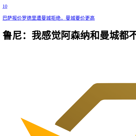
10
巴萨报价罗德里遭曼城拒绝，曼城要价更高
鲁尼：我感觉阿森纳和曼城都