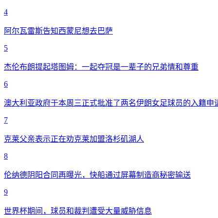
4
阿尔瓦雷斯告知西蒙尼想去巴萨
5
杰伦布朗提起塔图姆：一起夺冠是一辈子的兄弟情和尊重
6
澳大利亚政府于本周三正式批准了两名伊朗女足球员的入籍申
7
克莱父亲表示正在劝克莱加盟洛杉矶湖人
8
伦纳德阴阳合同再曝光，快船通过屏幕制造商秘密输送
9
世界杯期间，球员和裁判遭受大量威胁信息