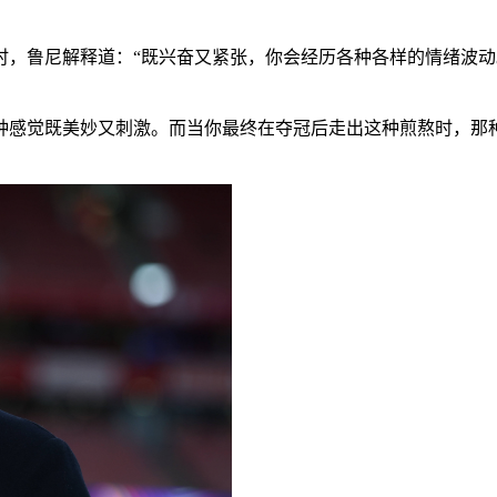
时，鲁尼解释道：“既兴奋又紧张，你会经历各种各样的情绪波
种感觉既美妙又刺激。而当你最终在夺冠后走出这种煎熬时，那