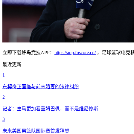
立即下载蜂鸟竞技APP：
https://app.fnscore.cn/
，足球篮球电竞
最近更新
1
东契奇正面临与前未婚妻的法律纠纷
2
记者：皇马更加看重姆巴佩，而不是维尼修斯
3
未来美国男篮队国际赛首发猜想